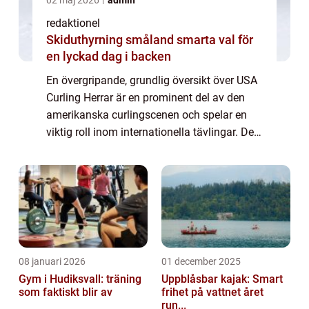
redaktionel
Skiduthyrning småland smarta val för
en lyckad dag i backen
En övergripande, grundlig översikt över USA
Curling Herrar är en prominent del av den
amerikanska curlingscenen och spelar en
viktig roll inom internationella tävlingar. Det
är en sport som kräver precision, strategi
och lagarbete för att kunna nå fr...
08 januari 2026
01 december 2025
Gym i Hudiksvall: träning
Uppblåsbar kajak: Smart
som faktiskt blir av
frihet på vattnet året
run...