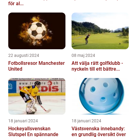
för al...
22 augusti 2024
08 maj 2024
Fotbollsresor Manchester
Att välja rätt golfklubb -
United
nyckeln till ett bättre...
18 januari 2024
18 januari 2024
Hockeyallsvenskan
Västsvenska innebandy:
Slutspel En spännande
en grundlig översikt över