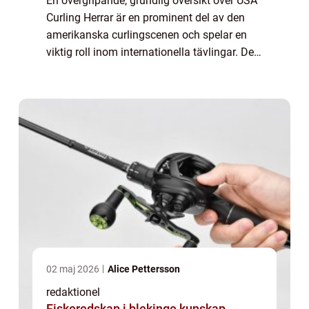
En övergripande, grundlig översikt över USA
Curling Herrar är en prominent del av den
amerikanska curlingscenen och spelar en
viktig roll inom internationella tävlingar. Det
är en sport som kräver precision, strategi
och lagarbete för att kunna nå fr...
02 maj 2026
Alice Pettersson
redaktionel
Fiskeredskap i blekinge kunskap,