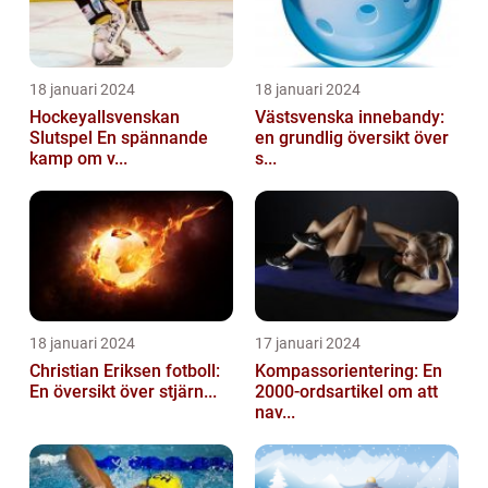
18 januari 2024
18 januari 2024
Hockeyallsvenskan
Västsvenska innebandy:
Slutspel En spännande
en grundlig översikt över
kamp om v...
s...
18 januari 2024
17 januari 2024
Christian Eriksen fotboll:
Kompassorientering: En
En översikt över stjärn...
2000-ordsartikel om att
nav...