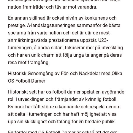
nation framträder och tävlar mot varandra.
En annan skillnad är också nivån av konkurrens och
prestige. A-landslagsturneringen sammanför de bästa
spelarna från varje nation och det är där de mest
anmärkningsvärda prestationerna uppstår. U23-
turneringen, å andra sidan, fokuserar mer på utveckling
och har en unik charm att följa unga talanger på deras
resa mot framgång.
Historisk Genomgång av För- och Nackdelar med Olika
OS Fotboll Damer
Historiskt sett har os fotboll damer spelat en avgörande
roll i utvecklingen och främjandet av kvinnlig fotboll.
Kvinnor har fått större erkännande och respekt genom
att delta i turneringen och har haft möjlighet att visa
upp sin skicklighet och talang för en bredare publik.
En fördel med OS Fotboll Damer är också att det ger