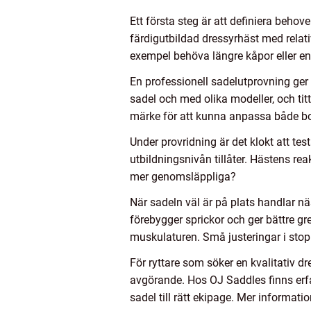
Ett första steg är att definiera beho
färdigutbildad dressyrhäst med relati
exempel behöva längre kåpor eller en
En professionell sadelutprovning ger 
sadel och med olika modeller, och ti
märke för att kunna anpassa både bo
Under provridning är det klokt att tes
utbildningsnivån tillåter. Hästens rea
mer genomsläppliga?
När sadeln väl är på plats handlar n
förebygger sprickor och ger bättre 
muskulaturen. Små justeringar i stop
För ryttare som söker en kvalitativ d
avgörande. Hos OJ Saddles finns erf
sadel till rätt ekipage. Mer informat