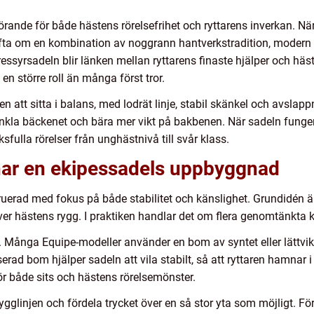
rande för både hästens rörelsefrihet och ryttarens inverkan. När
fta om en kombination av noggrann hantverkstradition, modern
essyrsadeln blir länken mellan ryttarens finaste hjälper och häs
en större roll än många först tror.
n att sitta i balans, med lodrät linje, stabil skänkel och avslap
kla bäckenet och bära mer vikt på bakbenen. När sadeln fungerar
sfulla rörelser från unghästnivå till svår klass.
ar en ekipessadels uppbyggnad
ruerad med fokus på både stabilitet och känslighet. Grundidén är
över hästens rygg. I praktiken handlar det om flera genomtänkt
 Många Equipe-modeller använder en bom av syntet eller lättvikti
erad bom hjälper sadeln att vila stabilt, så att ryttaren hamnar i
stör både sits och hästens rörelsemönster.
rygglinjen och fördela trycket över en så stor yta som möjligt.