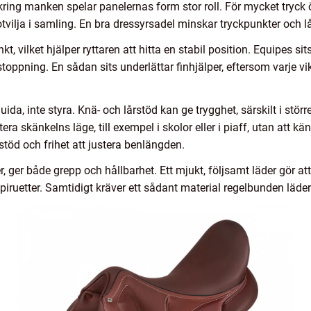
 kring manken spelar panelernas form stor roll. För mycket tryck
tvilja i samling. En bra dressyrsadel minskar tryckpunkter och l
t, vilket hjälper ryttaren att hitta en stabil position. Equipes si
ppning. En sådan sits underlättar finhjälper, eftersom varje vi
ida, inte styra. Knä- och lårstöd kan ge trygghet, särskilt i störr
ra skänkelns läge, till exempel i skolor eller i piaff, utan att kä
töd och frihet att justera benlängden.
r, ger både grepp och hållbarhet. Ett mjukt, följsamt läder gör att 
betspiruetter. Samtidigt kräver ett sådant material regelbunden läd