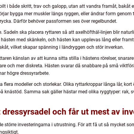
ilt i både skritt, trav och galopp, utan att vandra framåt, bakåt 
börjar bygga mer muskler längs ryggen, eller ändrar form genom t
trycka. Därför behöver passformen ses över regelbundet.
. Sadeln ska placera ryttaren så att axelhöfthäl-linjen blir natu
t hästen med skänkeln, och hästen kan upplevas lång eller fram
kåt, vilket skapar spänning i ländryggen och stör inverkan.
aren känslan av att kunna sitta stilla i hästens rörelser, snarare
lättare och mer diskreta. Hästen svarar då snabbare på små viktfö
nnar högre dressyrarbete.
 flera modeller och storlekar. Olika ryttarkroppar långa lår, kort ö
på knästöd. Samma sak gäller hästar med olika ryggtyper: rak, s
tt dressyrsadel och får ut mest av in
de större investeringarna i utrustning. För att få ut så mycket s
gsiktigt.