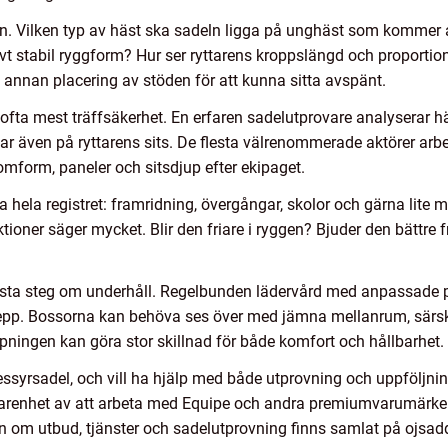
ven. Vilken typ av häst ska sadeln ligga på unghäst som kommer a
vt stabil ryggform? Hur ser ryttarens kroppslängd och proportione
 annan placering av stöden för att kunna sitta avspänt.
ofta mest träffsäkerhet. En erfaren sadelutprovare analyserar hä
ttar även på ryttarens sits. De flesta välrenommerade aktörer a
mform, paneler och sitsdjup efter ekipaget.
ta hela registret: framridning, övergångar, skolor och gärna lite
ktioner säger mycket. Blir den friare i ryggen? Bjuder den bättre 
ästa steg om underhåll. Regelbunden lädervård med anpassade pr
grepp. Bossorna kan behöva ses över med jämna mellanrum, särsk
pningen kan göra stor skillnad för både komfort och hållbarhet.
ressyrsadel, och vill ha hjälp med både utprovning och uppföljnin
arenhet av att arbeta med Equipe och andra premiumvarumärken
ion om utbud, tjänster och sadelutprovning finns samlat på ojsa