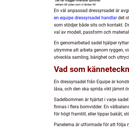
En väl anpassad dressyrsadel är avgö
en equipe dressyrsadel handlar
det o
som stödjer både sits och kontakt. Dr
val av modell, passform och material 
En genomarbetad sadel hjälper ryttare
utrymme att arbeta genom ryggen, vin
utveckla samling, bärighet och uttryck
Vad som känneteckn
En dressyrsadel från Equipe är konst
låsa, och den ska sprida vikt jämnt 
Sadelbommen är hjärtat i varje sadel.
finnas i flera bomvidder. En välbalans
för högt framtill, eller tippar bakåt, 
Panelerna är utformade för att följa 