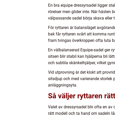
En bra equipe dressyrsadel ligger stab
rörelser men glider inte. När hästen 
välpassande sadel börja skava eller 
För ryttaren är balansläget avgörande
bak får ryttaren svårt att komma run
fram tvingas överkroppen ofta luta ba
En välbalanserad Equipe-sadel ger rytt
sitsen blir stabil kan hjälperna bli 
och subtila skänkelhjälper, vilket gy
Vid utprovning är det klokt att provrida
sitsdjup och med varierande storlek 
anläggningsyta.
Så väljer ryttaren rä
Valet av dressyrsadel blir ofta en av 
rätt modell och ta hand om sadeln lån