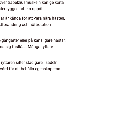
 över trapetziusmuskeln kan ge korta
åter ryggen arbeta uppåt.
tsar är kända för att vara nära hästen,
ktförändring och höftrotation
e gångarter eller på känsligare hästar.
nna sig fastlåst. Många ryttare
ryttaren sitter stadigare i sadeln,
ervård för att behålla egenskaperna.