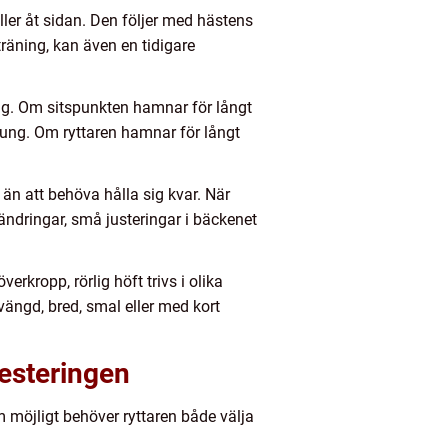
eller åt sidan. Den följer med hästens
räning, kan även en tidigare
rlig. Om sitspunkten hamnar för långt
tung. Om ryttaren hamnar för långt
 än att behöva hålla sig kvar. När
rändringar, små justeringar i bäckenet
verkropp, rörlig höft trivs i olika
vängd, bred, smal eller med kort
vesteringen
om möjligt behöver ryttaren både välja