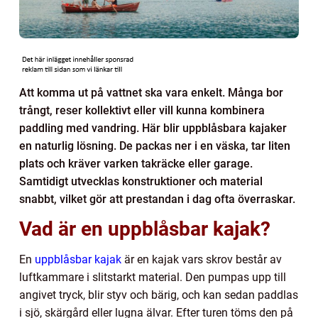
Att komma ut på vattnet ska vara enkelt. Många bor
trångt, reser kollektivt eller vill kunna kombinera
paddling med vandring. Här blir uppblåsbara kajaker
en naturlig lösning. De packas ner i en väska, tar liten
plats och kräver varken takräcke eller garage.
Samtidigt utvecklas konstruktioner och material
snabbt, vilket gör att prestandan i dag ofta överraskar.
Vad är en uppblåsbar kajak?
En
uppblåsbar kajak
är en kajak vars skrov består av
luftkammare i slitstarkt material. Den pumpas upp till
angivet tryck, blir styv och bärig, och kan sedan paddlas
i sjö, skärgård eller lugna älvar. Efter turen töms den på