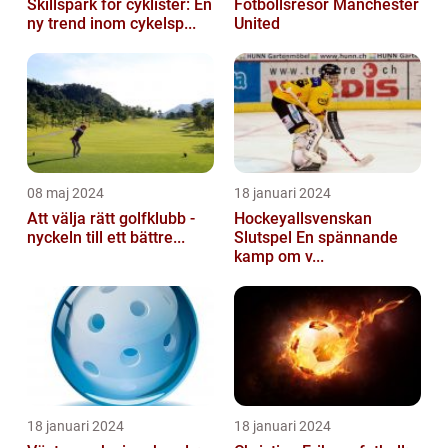
Skillspark för cyklister: En
Fotbollsresor Manchester
ny trend inom cykelsp...
United
08 maj 2024
18 januari 2024
Att välja rätt golfklubb -
Hockeyallsvenskan
nyckeln till ett bättre...
Slutspel En spännande
kamp om v...
18 januari 2024
18 januari 2024