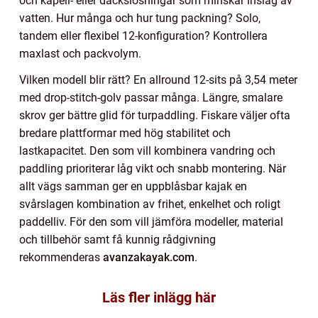
och kapell- eller däckslösningar som minskar inslag av
vatten. Hur många och hur tung packning? Solo,
tandem eller flexibel 12-konfiguration? Kontrollera
maxlast och packvolym.
Vilken modell blir rätt? En allround 12-sits på 3,54 meter
med drop-stitch-golv passar många. Längre, smalare
skrov ger bättre glid för turpaddling. Fiskare väljer ofta
bredare plattformar med hög stabilitet och
lastkapacitet. Den som vill kombinera vandring och
paddling prioriterar låg vikt och snabb montering. När
allt vägs samman ger en uppblåsbar kajak en
svårslagen kombination av frihet, enkelhet och roligt
paddelliv. För den som vill jämföra modeller, material
och tillbehör samt få kunnig rådgivning
rekommenderas
avanzakayak.com
.
Läs fler inlägg här