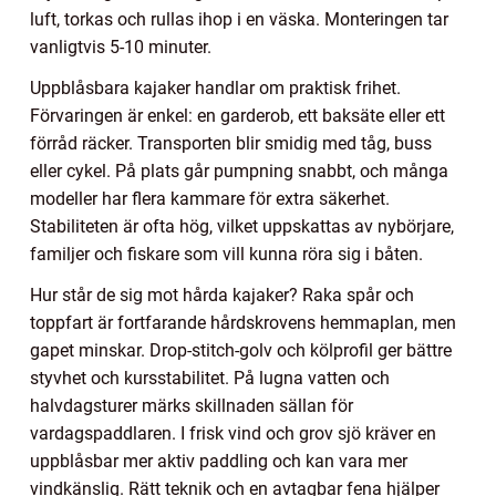
luft, torkas och rullas ihop i en väska. Monteringen tar
vanligtvis 5-10 minuter.
Uppblåsbara kajaker handlar om praktisk frihet.
Förvaringen är enkel: en garderob, ett baksäte eller ett
förråd räcker. Transporten blir smidig med tåg, buss
eller cykel. På plats går pumpning snabbt, och många
modeller har flera kammare för extra säkerhet.
Stabiliteten är ofta hög, vilket uppskattas av nybörjare,
familjer och fiskare som vill kunna röra sig i båten.
Hur står de sig mot hårda kajaker? Raka spår och
toppfart är fortfarande hårdskrovens hemmaplan, men
gapet minskar. Drop-stitch-golv och kölprofil ger bättre
styvhet och kursstabilitet. På lugna vatten och
halvdagsturer märks skillnaden sällan för
vardagspaddlaren. I frisk vind och grov sjö kräver en
uppblåsbar mer aktiv paddling och kan vara mer
vindkänslig. Rätt teknik och en avtagbar fena hjälper