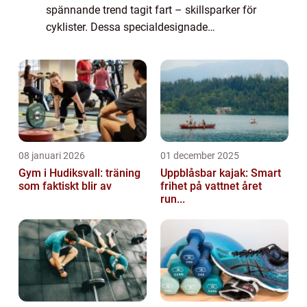
spännande trend tagit fart – skillsparker för
cyklister. Dessa specialdesignade
anläggningar har blivit allt mer populära de
senaste &arin...
08 januari 2026
01 december 2025
Gym i Hudiksvall: träning
Uppblåsbar kajak: Smart
som faktiskt blir av
frihet på vattnet året
run...