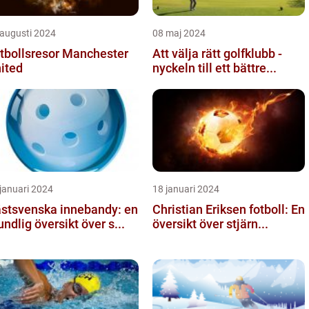
 augusti 2024
08 maj 2024
tbollsresor Manchester
Att välja rätt golfklubb -
ited
nyckeln till ett bättre...
januari 2024
18 januari 2024
stsvenska innebandy: en
Christian Eriksen fotboll: En
undlig översikt över s...
översikt över stjärn...