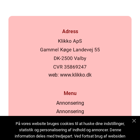
Adress
web:
www.klikko.dk
Menu
Annonsering
Annonsering
Om oss
På vores website bruges cookies til at huske dine indstillinger,
Cookies
statistik og personalisering af indhold og annoncer. Denne
information deles med tredjepart. Ved fortsat brug af websiden
Kontakta oss