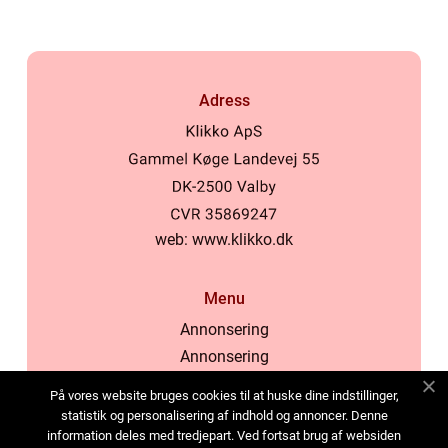
Adress
web:
www.klikko.dk
Menu
Annonsering
Annonsering
Om oss
På vores website bruges cookies til at huske dine indstillinger,
Cookies
statistik og personalisering af indhold og annoncer. Denne
information deles med tredjepart. Ved fortsat brug af websiden
Kontakta oss