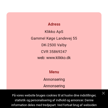
Adress
web:
www.klikko.dk
Menu
Annonsering
Annonsering
Om oss
På vores website bruges cookies til at huske dine indstillinger,
Cookies
statistik og personalisering af indhold og annoncer. Denne
information deles med tredjepart. Ved fortsat brug af websiden
Kontakta oss