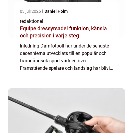
03 juli 2026
Daniel Holm
redaktionel
Equipe dressyrsadel funktion, känsla
och precision i varje steg
Inledning Damfotboll har under de senaste
decennierna utvecklats till en populär och
framgångsrik sport världen över.
Framstående spelare och landslag har blivit
förebilder för unga tjejer och har bidragit till
att popularisera damfotboll. Denna arti...