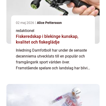
02 maj 2026
Alice Pettersson
redaktionel
Fiskeredskap i blekinge kunskap,
kvalitet och fiskeglädje
Inledning Damfotboll har under de senaste
decennierna utvecklats till en populär och
framgångsrik sport världen över.
Framstående spelare och landslag har blivit
förebilder för unga tjejer och har bidragit till
att popularisera damfotboll. Denna arti...