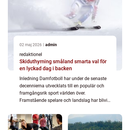
02 maj 2026
admin
redaktionel
Skiduthyrning småland smarta val för
en lyckad dag i backen
Inledning Damfotboll har under de senaste
decennierna utvecklats till en populär och
framgångsrik sport världen över.
Framstående spelare och landslag har blivit
förebilder för unga tjejer och har bidragit till
att popularisera damfotboll. Denna arti...