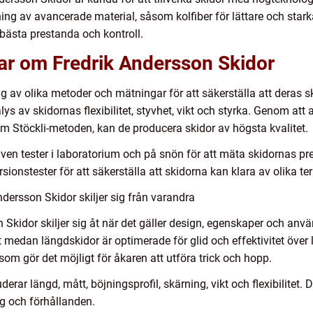
ing av avancerade material, såsom kolfiber för lättare och star
 bästa prestanda och kontroll.
gar om Fredrik Andersson Skidor
 av olika metoder och mätningar för att säkerställa att deras s
lys av skidornas flexibilitet, styvhet, vikt och styrka. Genom a
om Stöckli-metoden, kan de producera skidor av högsta kvalitet.
en tester i laboratorium och på snön för att mäta skidornas pr
rsionstester för att säkerställa att skidorna kan klara av olika te
dersson Skidor skiljer sig från varandra
 Skidor skiljer sig åt när det gäller design, egenskaper och an
 medan längdskidor är optimerade för glid och effektivitet över l
om gör det möjligt för åkaren att utföra trick och hopp.
derar längd, mått, böjningsprofil, skärning, vikt och flexibilite
ng och förhållanden.