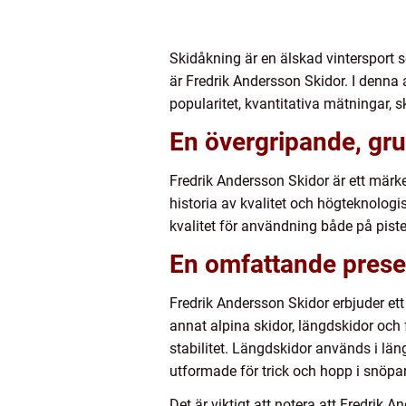
Skidåkning är en älskad vintersport s
är Fredrik Andersson Skidor. I denna 
popularitet, kvantitativa mätningar, s
En övergripande, gru
Fredrik Andersson Skidor är ett märk
historia av kvalitet och högteknologi
kvalitet för användning både på pist
En omfattande prese
Fredrik Andersson Skidor erbjuder ett
annat alpina skidor, längdskidor och 
stabilitet. Längdskidor används i läng
utformade för trick och hopp i snöpar
Det är viktigt att notera att Fredrik