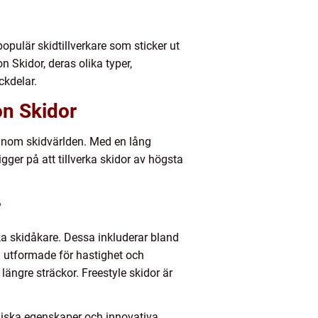
opulär skidtillverkare som sticker ut
n Skidor, deras olika typer,
ckdelar.
on Skidor
e inom skidvärlden. Med en lång
gger på att tillverka skidor av högsta
r
ika skidåkare. Dessa inkluderar bland
ch utformade för hastighet och
längre sträckor. Freestyle skidor är
logiska egenskaper och innovativa