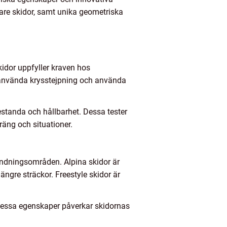
kare skidor, samt unika geometriska
kidor uppfyller kraven hos
tt använda krysstejpning och använda
estanda och hållbarhet. Dessa tester
rräng och situationer.
vändningsområden. Alpina skidor är
ängre sträckor. Freestyle skidor är
t. Dessa egenskaper påverkar skidornas