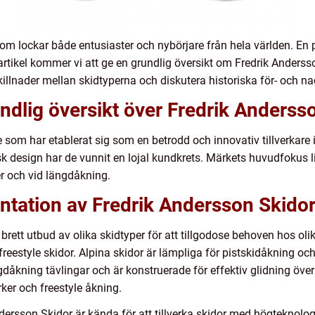
om lockar både entusiaster och nybörjare från hela världen. En p
artikel kommer vi att ge en grundlig översikt om Fredrik Andersso
killnader mellan skidtyperna och diskutera historiska för- och na
ndlig översikt över Fredrik Anderss
e som har etablerat sig som en betrodd och innovativ tillverkar
sk design har de vunnit en lojal kundkrets. Märkets huvudfokus li
er och vid längdåkning.
ntation av Fredrik Andersson Skido
 brett utbud av olika skidtyper för att tillgodose behoven hos ol
freestyle skidor. Alpina skidor är lämpliga för pistskidåkning o
dåkning tävlingar och är konstruerade för effektiv glidning över 
ker och freestyle åkning.
 Andersson Skidor är kända för att tillverka skidor med högtekno