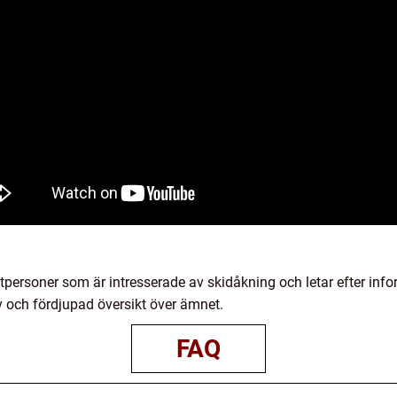
atpersoner som är intresserade av skidåkning och letar efter inf
iv och fördjupad översikt över ämnet.
FAQ