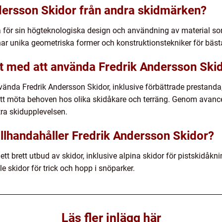
ndersson Skidor från andra skidmärken?
 för sin högteknologiska design och användning av material som 
har unika geometriska former och konstruktionstekniker för bäst
det med att använda Fredrik Andersson Ski
nvända Fredrik Andersson Skidor, inklusive förbättrade prestanda,
att möta behoven hos olika skidåkare och terräng. Genom avance
tra skidupplevelsen.
tillhandahåller Fredrik Andersson Skidor?
tt brett utbud av skidor, inklusive alpina skidor för pistskidåkni
e skidor för trick och hopp i snöparker.
Läs fler inlägg här