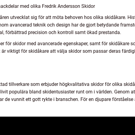
nackdelar med olika Fredrik Andersson Skidor
en utvecklat sig för att möta behoven hos olika skidåkare. Histo
om avancerad teknik och design har de gjort betydande framst
ial, förbättrad precision och kontroll samt ökad prestanda.
ser för skidor med avancerade egenskaper, samt för skidåkare 
 är viktigt för skidåkare att välja skidor som passar deras färdigh
tad tillverkare som erbjuder högkvalitativa skidor för olika skid
livit populära bland skidentusiaster runt om i världen. Genom a
 de vunnit ett gott rykte i branschen. För en djupare förståelse