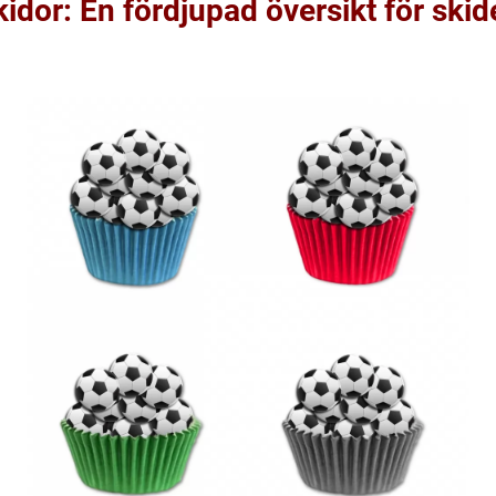
idor: En fördjupad översikt för skid