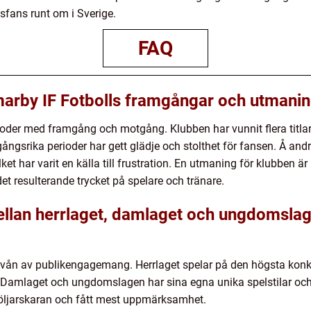
sfans runt om i Sverige.
FAQ
arby IF Fotbolls framgångar och utmani
oder med framgång och motgång. Klubben har vunnit flera titlar
ångsrika perioder har gett glädje och stolthet för fansen. Å and
lket har varit en källa till frustration. En utmaning för klubben ä
t resulterande trycket på spelare och tränare.
mellan herrlaget, damlaget och ungdomsl
h nivån av publikengagemang. Herrlaget spelar på den högsta kon
i. Damlaget och ungdomslagen har sina egna unika spelstilar och
a följarskaran och fått mest uppmärksamhet.