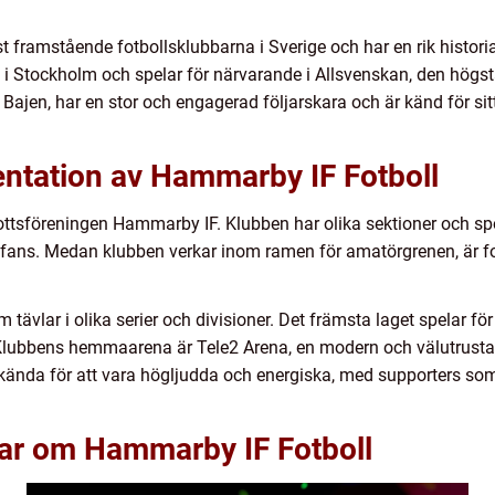
framstående fotbollsklubbarna i Sverige och har en rik historia s
 Stockholm och spelar för närvarande i Allsvenskan, den högsta 
ajen, har en stor och engagerad följarskara och är känd för si
ntation av Hammarby IF Fotboll
ottsföreningen Hammarby IF. Klubben har olika sektioner och spo
 fans. Medan klubben verkar inom ramen för amatörgrenen, är fo
 tävlar i olika serier och divisioner. Det främsta laget spelar f
lubbens hemmaarena är Tele2 Arena, en modern och välutrustad
da för att vara högljudda och energiska, med supporters som 
gar om Hammarby IF Fotboll