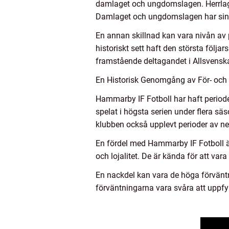
damlaget och ungdomslagen. Herrlaget
Damlaget och ungdomslagen har sina 
En annan skillnad kan vara nivån av 
historiskt sett haft den största följ
framstående deltagandet i Allsvensk
En Historisk Genomgång av För- och
Hammarby IF Fotboll har haft periode
spelat i högsta serien under flera sä
klubben också upplevt perioder av nedfl
En fördel med Hammarby IF Fotboll ä
och lojalitet. De är kända för att v
En nackdel kan vara de höga förväntn
förväntningarna vara svåra att uppfyll