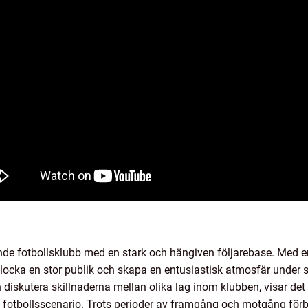
e fotbollsklubb med en stark och hängiven följarebase. Med en 
ats locka en stor publik och skapa en entusiastisk atmosfär und
diskutera skillnaderna mellan olika lag inom klubben, visar det 
 fotbollsscenario. Trots perioder av framgång och motgång förb