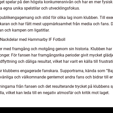
 spelar på den högsta konkurrensnivån och har en mer fysisk oc
egna unika spelstilar och utvecklingsfokus.
publikengagemang och stöd för olika lag inom klubben. Till exe
arskaran och har fått mest uppmärksamhet från media och fans. Det
an och kampen om ligatitlar.
 Nackdelar med Hammarby IF Fotboll
r med framgång och motgång genom sin historia. Klubben har lyc
songer. För fansen har framgångsrika perioder givit mycket glädj
yttning och dåliga resultat, vilket har varit en källa till frustrat
r klubbens engagerade fanskara. Supportrarna, kända som ”Baje
ara vänliga och välkomnande gentemot andra fans och bidrar till 
ingarna från fansen och det resulterande trycket på klubbens sp
a, vilket kan leda till en negativ atmosfär och kritik mot laget.