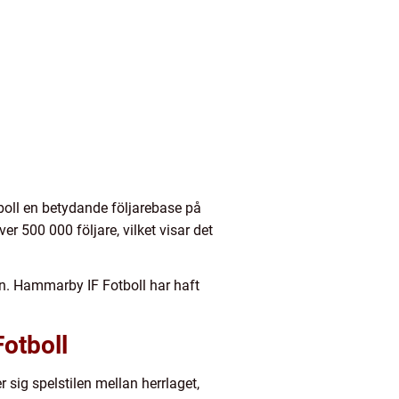
boll en betydande följarebase på
r 500 000 följare, vilket visar det
en. Hammarby IF Fotboll har haft
otboll
r sig spelstilen mellan herrlaget,