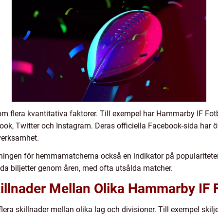
 flera kvantitativa faktorer. Till exempel har Hammarby IF Fot
, Twitter och Instagram. Deras officiella Facebook-sida har öve
 verksamhet.
äljningen för hemmamatcherna också en indikator på popularitet
lda biljetter genom åren, med ofta utsålda matcher.
illnader Mellan Olika Hammarby IF F
ra skillnader mellan olika lag och divisioner. Till exempel skilje