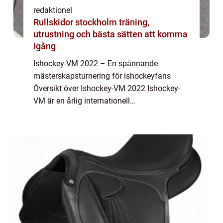
redaktionel
Rullskidor stockholm träning,
utrustning och bästa sätten att komma
igång
Ishockey-VM 2022 – En spännande
mästerskapsturnering för ishockeyfans
Översikt över Ishockey-VM 2022 Ishockey-
VM är en årlig internationell
ishockeyturnering som samlar de bästa
landslagen från hela världen för att tävla om
titeln som världsmäs...