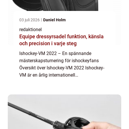
03 juli 2026
Daniel Holm
redaktionel
Equipe dressyrsadel funktion, känsla
och precision i varje steg
Ishockey-VM 2022 – En spännande
mästerskapsturnering för ishockeyfans
Översikt över Ishockey-VM 2022 Ishockey-
VM är en årlig internationell
ishockeyturnering som samlar de bästa
landslagen från hela världen för att tävla om
titeln som världsmäs...