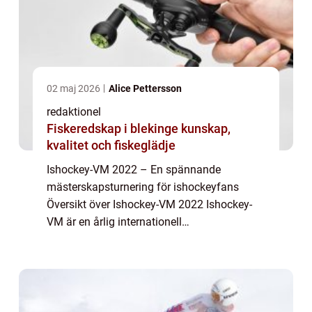
02 maj 2026
Alice Pettersson
redaktionel
Fiskeredskap i blekinge kunskap,
kvalitet och fiskeglädje
Ishockey-VM 2022 – En spännande
mästerskapsturnering för ishockeyfans
Översikt över Ishockey-VM 2022 Ishockey-
VM är en årlig internationell
ishockeyturnering som samlar de bästa
landslagen från hela världen för att tävla om
titeln som världsmäs...