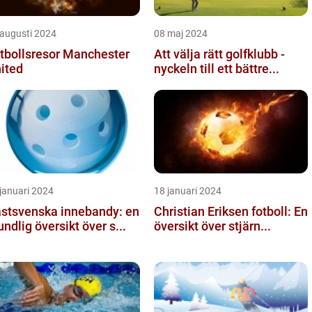
 augusti 2024
08 maj 2024
tbollsresor Manchester
Att välja rätt golfklubb -
ited
nyckeln till ett bättre...
januari 2024
18 januari 2024
stsvenska innebandy: en
Christian Eriksen fotboll: En
undlig översikt över s...
översikt över stjärn...