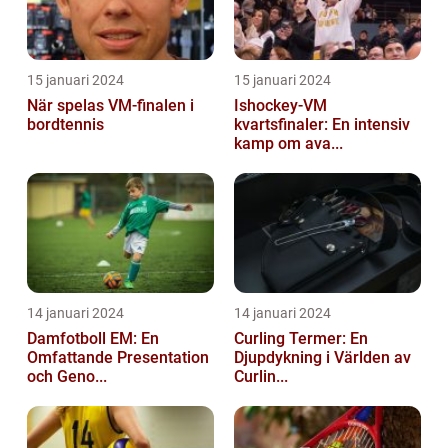
15 januari 2024
15 januari 2024
När spelas VM-finalen i
Ishockey-VM
bordtennis
kvartsfinaler: En intensiv
kamp om ava...
14 januari 2024
14 januari 2024
Damfotboll EM: En
Curling Termer: En
Omfattande Presentation
Djupdykning i Världen av
och Geno...
Curlin...