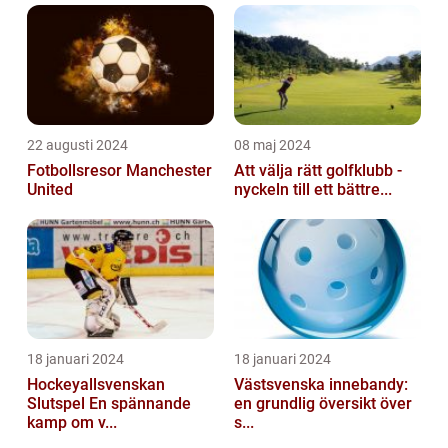
22 augusti 2024
08 maj 2024
Fotbollsresor Manchester
Att välja rätt golfklubb -
United
nyckeln till ett bättre...
18 januari 2024
18 januari 2024
Hockeyallsvenskan
Västsvenska innebandy:
Slutspel En spännande
en grundlig översikt över
kamp om v...
s...