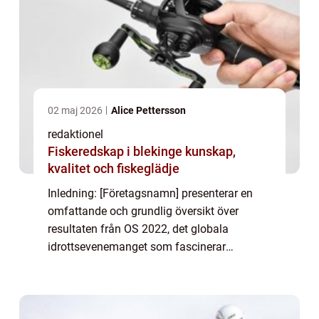
02 maj 2026
Alice Pettersson
redaktionel
Fiskeredskap i blekinge kunskap,
kvalitet och fiskeglädje
Inledning: [Företagsnamn] presenterar en
omfattande och grundlig översikt över
resultaten från OS 2022, det globala
idrottsevenemanget som fascinerar
miljarder världen över. Denna artikel ger dig
en djupgående insikt i vad ”Resultat OS
2022R...