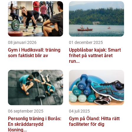
en djupgående insikt i vad ”Resultat OS
2022R...
08 januari 2026
01 december 2025
Gym i Hudiksvall: träning
Uppblåsbar kajak: Smart
som faktiskt blir av
frihet på vattnet året
run...
06 september 2025
04 juli 2025
Personlig träning i Borås:
Gym på Öland: Hitta rätt
En skräddarsydd
faciliteter för dig
lösning...