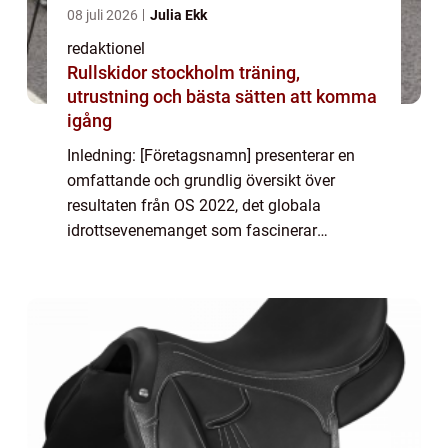
08 juli 2026
Julia Ekk
redaktionel
Rullskidor stockholm träning,
utrustning och bästa sätten att komma
igång
Inledning: [Företagsnamn] presenterar en
omfattande och grundlig översikt över
resultaten från OS 2022, det globala
idrottsevenemanget som fascinerar
miljarder världen över. Denna artikel ger dig
en djupgående insikt i vad ”Resultat OS
2022R...