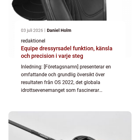
03 juli 2026
Daniel Holm
redaktionel
Equipe dressyrsadel funktion, känsla
och precision i varje steg
Inledning: [Företagsnamn] presenterar en
omfattande och grundlig översikt över
resultaten från OS 2022, det globala
idrottsevenemanget som fascinerar
miljarder världen över. Denna artikel ger dig
en djupgående insikt i vad ”Resultat OS
2022R...