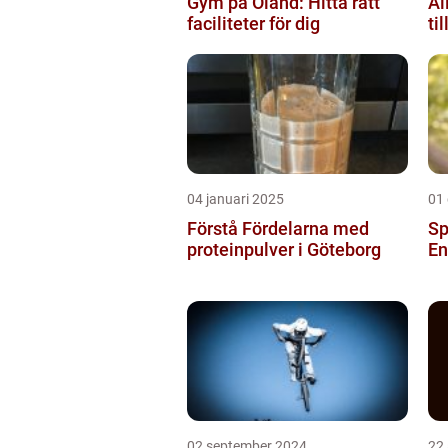
Gym på Öland: Hitta rätt
Al
faciliteter för dig
ti
04 januari 2025
01
Förstå Fördelarna med
Sp
proteinpulver i Göteborg
En
02 september 2024
22