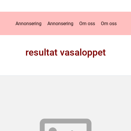
Annonsering
Annonsering
Om oss
Om oss
resultat vasaloppet