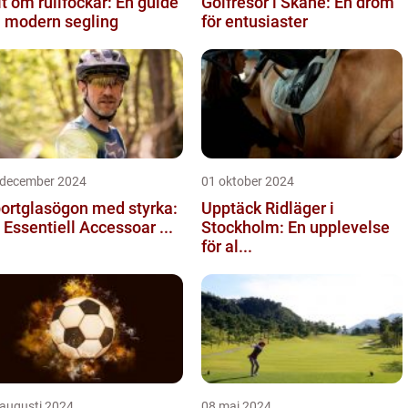
lt om rullfockar: En guide
Golfresor i Skåne: En dröm
ll modern segling
för entusiaster
 december 2024
01 oktober 2024
ortglasögon med styrka:
Upptäck Ridläger i
 Essentiell Accessoar ...
Stockholm: En upplevelse
för al...
 augusti 2024
08 maj 2024