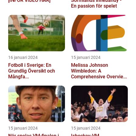
[INFÖR VIDEO HÄR]
Sörmlands innebandy -
En passion för spelet
16 januari 2024
15 januari 2024
Fotboll i Sverige: En
Melissa Johnson
Grundlig Översikt och
Wimbledon: A
Mångfa...
Comprehensive Overvie...
15 januari 2024
15 januari 2024
När spelas VM-finalen i
Ishockey-VM