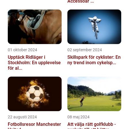
Accessoar ...
01 oktober 2024
02 september 2024
Upptäck Ridläger i
Skillspark för cyklister: En
Stockholm: En upplevelse
ny trend inom cykelsp...
för al...
22 augusti 2024
08 maj 2024
Fotbollsresor Manchester
Att välja rätt golfklubb -